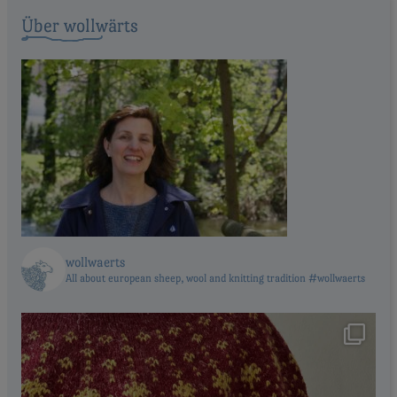
Über wollwärts
wollwaerts
All about european sheep, wool and knitting tradition #wollwaerts