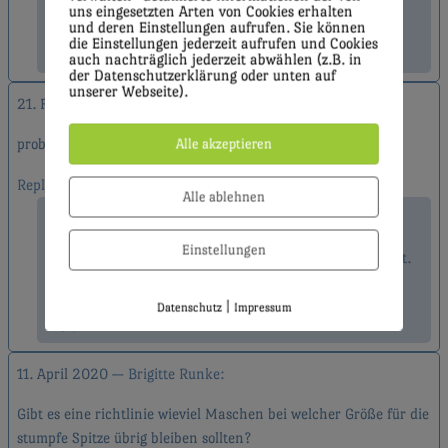
uns eingesetzten Arten von Cookies erhalten
Claudia
und deren Einstellungen aufrufen. Sie können
die Einstellungen jederzeit aufrufen und Cookies
Reply
auch nachträglich jederzeit abwählen (z.B. in
der Datenschutzerklärung oder unten auf
unserer Webseite).
21. Februar 2020
Manuela
Alle akzeptieren
probiere ich aus,gefällt mir
Reply
Alle ablehnen
2. März 2020
Claudia Krischer
Einstellungen
Prima! Würde mich freuen, zu hören wie es geklappt hat.
Liebe Grüße
|
Datenschutz
Impressum
Reply
11. April 2020
Brigitte Runke
Gibt es eine richtlinie wieviel Maschen bei welcher Größe für die
stumpfe Spitze übrig bleiben sollten?