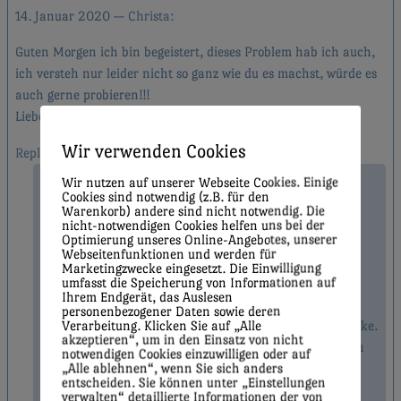
14. Januar 2020
Christa
Guten Morgen ich bin begeistert, dieses Problem hab ich auch,
ich versteh nur leider nicht so ganz wie du es machst, würde es
auch gerne probieren!!!
Liebe Grüße Christa
Wir verwenden Cookies
Reply
Wir nutzen auf unserer Webseite Cookies. Einige
7. Februar 2020
Claudia Krischer
Cookies sind notwendig (z.B. für den
Warenkorb) andere sind nicht notwendig. Die
Liebe Christa,
nicht-notwendigen Cookies helfen uns bei der
Optimierung unseres Online-Angebotes, unserer
diese Alternative ist etwas ungewöhnlich:
Webseitenfunktionen und werden für
wenn Du bei Deiner Sockenspitze so weit bist, dass Du
Marketingzwecke eingesetzt. Die Einwilligung
umfasst die Speicherung von Informationen auf
meinst, die Fußlänge wäre erreicht, dann wendest Du
Ihrem Endgerät, das Auslesen
einfach auf links!
personenbezogener Daten sowie deren
Verarbeitung. Klicken Sie auf „Alle
Dann nur noch zusammenstricken und fertig ist die Socke.
akzeptieren“, um in den Einsatz von nicht
Wenn Du mir schreibst an welcher Stelle es bei Dir noch
notwendigen Cookies einzuwilligen oder auf
„Alle ablehnen“, wenn Sie sich anders
nicht klappt helfe ich gerne weiter.
entscheiden. Sie können unter „Einstellungen
Wollige Grüße
verwalten“ detaillierte Informationen der von