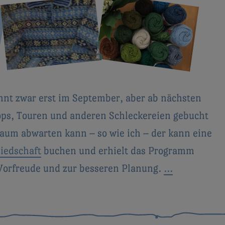
nt zwar erst im September, aber ab nächsten
ps, Touren und anderen Schleckereien gebucht
kaum abwarten kann – so wie ich – der kann eine
iedschaft
buchen und erhielt das Programm
 Vorfreude und zur besseren Planung.
…