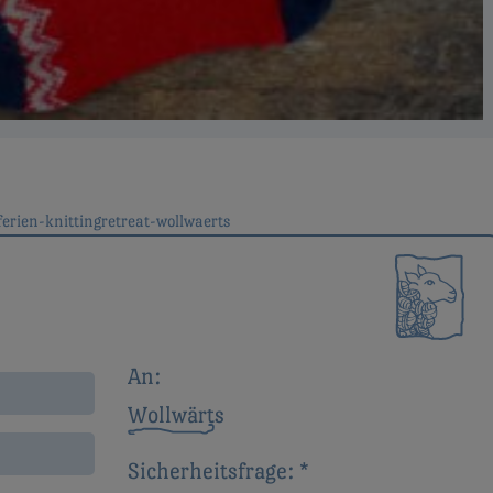
erien-knittingretreat-wollwaerts
ion
An:
Wollwärts
Sicherheitsfrage:
*