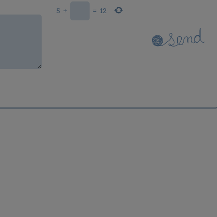
5
+
=
12