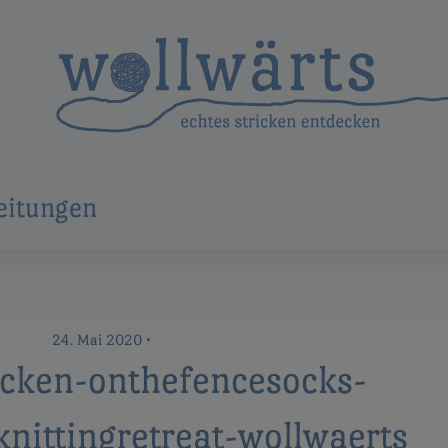
eitungen
24. Mai 2020
•
icken-onthefencesocks-
knittingretreat-wollwaerts