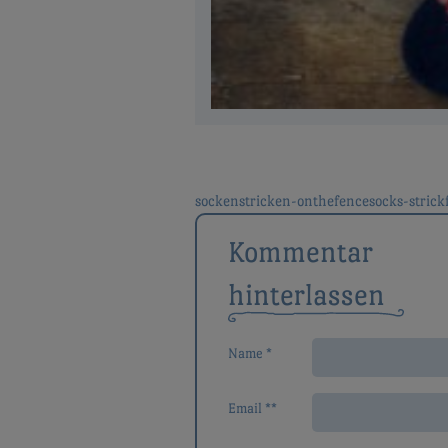
sockenstricken-onthefencesocks-strickf
Beitragsnavigat
Kommentar
hinterlassen
Name *
Email **