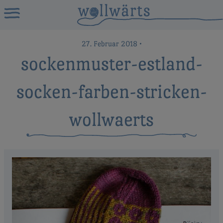
27. Februar 2018
•
sockenmuster-estland-
socken-farben-stricken-
wollwaerts