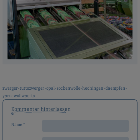
Beitragsnavigation
zwerger-tuttozwerger-opal-sockenwolle-hechingen-daempfen-
yarn-wollwaerts
Kommentar hinterlassen
Name *