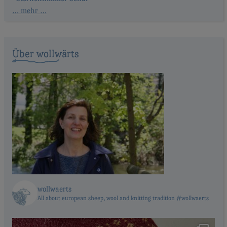
… mehr …
Über wollwärts
wollwaerts
All about european sheep, wool and knitting tradition #wollwaerts