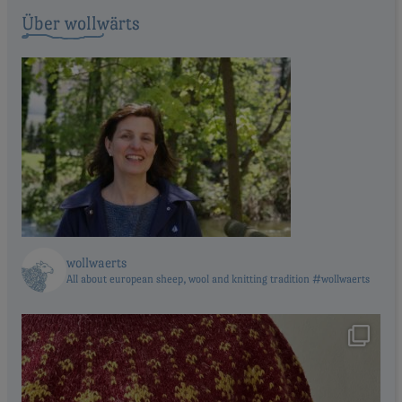
Über wollwärts
wollwaerts
All about european sheep, wool and knitting tradition #wollwaerts