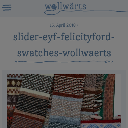
15. April 2018
•
slider-eyf-felicityford-
swatches-wollwaerts