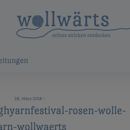
eitungen
28. März 2018
•
ghyarnfestival-rosen-wolle-
arn-wollwaerts