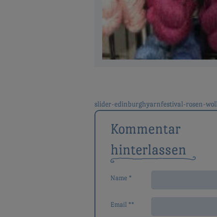
slider-edinburghyarnfestival-rosen-wol
Beitragsnavigat
Kommentar
hinterlassen
Name *
Email **