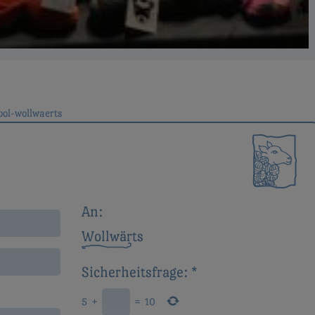
ool-wollwaerts
ion
An:
Wollwärts
Sicherheitsfrage:
*
5
+
=
10