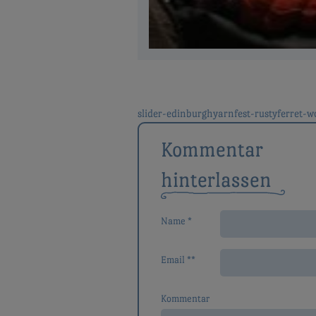
slider-edinburghyarnfest-rustyferret-w
Beitragsnavigat
Kommentar
hinterlassen
Name *
Email **
Kommentar