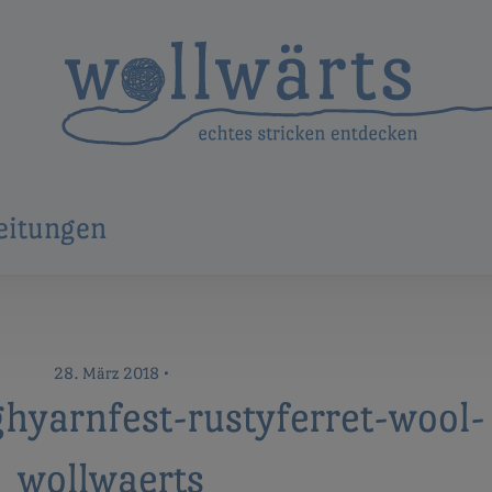
eitungen
28. März 2018
•
ghyarnfest-rustyferret-wool-
wollwaerts