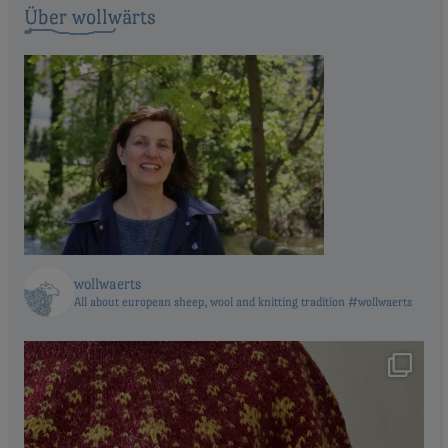
Über wollwärts
wollwaerts
All about european sheep, wool and knitting tradition #wollwaerts