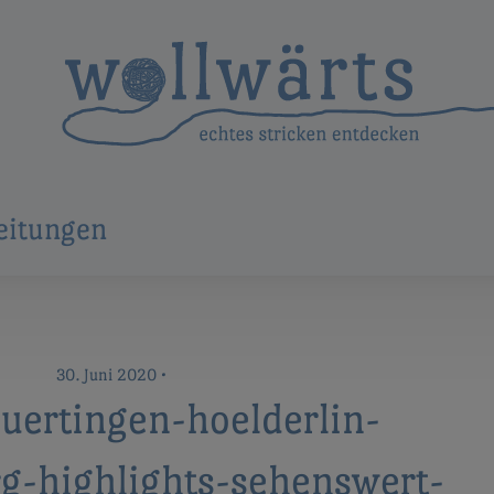
eitungen
30. Juni 2020
•
uertingen-hoelderlin-
g-highlights-sehenswert-