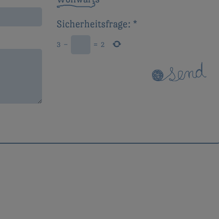
Sicherheitsfrage:
*
3
−
=
2