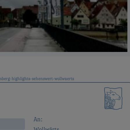
mberg-highlights-sehenswert-wollwaerts
ion
An:
Wollwärts