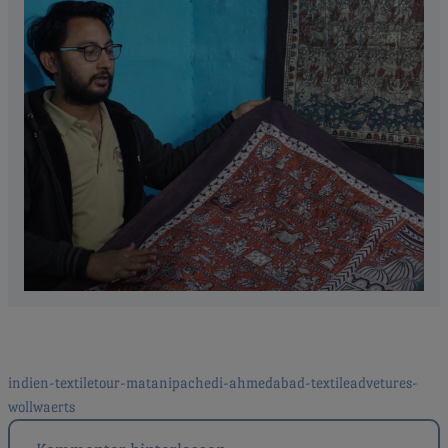
Beitragsnavigation
indien-textiletour-matanipachedi-ahmedabad-textileadvetures-
wollwaerts