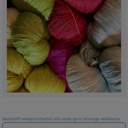
Beitragsnavigation
faerbstoff-swissyarnfestival-silk-seide-garn-straenge-wollwaerts