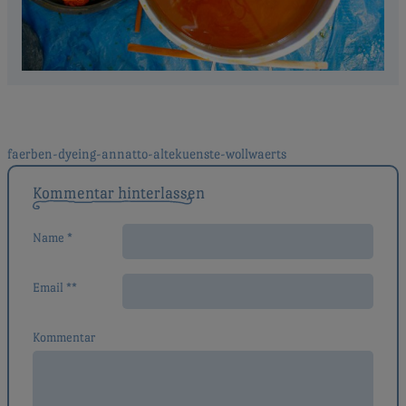
Beitragsnavigation
faerben-dyeing-annatto-altekuenste-wollwaerts
Kommentar hinterlassen
Name *
Email **
Kommentar