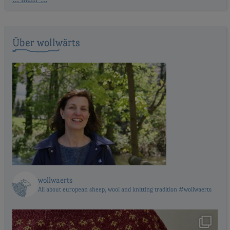
Über wollwärts
wollwaerts
All about european sheep, wool and knitting tradition #wollwaerts