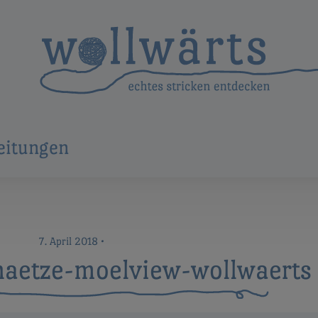
eitungen
7. April 2018
•
haetze-moelview-wollwaerts