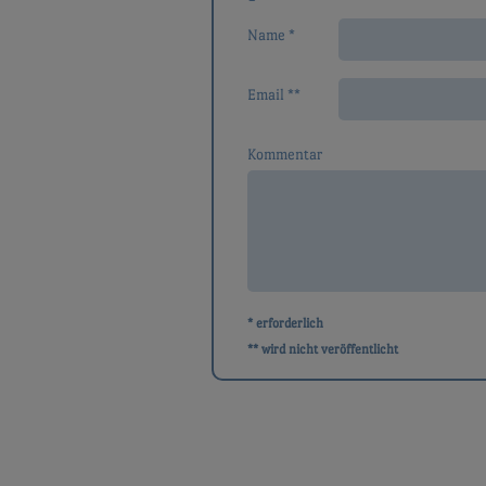
Name *
Email **
Kommentar
* erforderlich
** wird nicht veröffentlicht