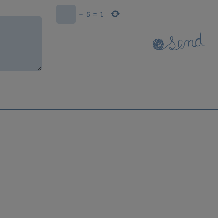
−
5
=
1