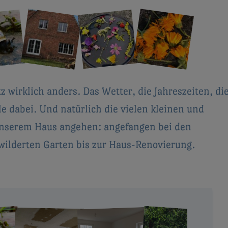
z wirklich anders. Das Wetter, die Jahreszeiten, di
le dabei. Und natürlich die vielen kleinen und
 unserem Haus angehen: angefangen bei den
wilderten Garten bis zur Haus-Renovierung.