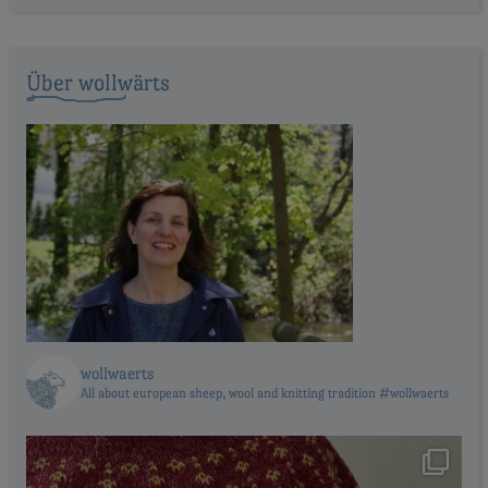
Über wollwärts
wollwaerts
All about european sheep, wool and knitting tradition #wollwaerts