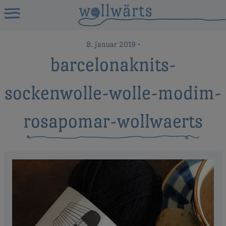
8. Januar 2019
•
barcelonaknits-
sockenwolle-wolle-modim-
rosapomar-wollwaerts